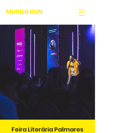
MURILO GUN
Feira Literária Palmares