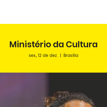
NÍCIO
O PONTO CEGO
PALESTRAS
AGENDA
FÉ NO 
Ministério da Cultura
sex., 12 de dez.
  |  
Brasília