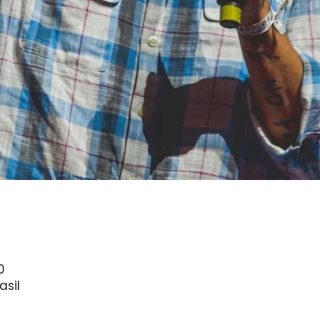
0
asil