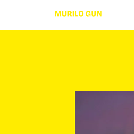
MURILO GUN
I