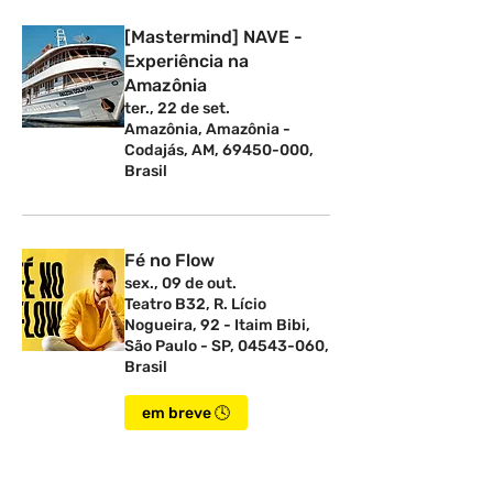
[Mastermind] NAVE -
Experiência na
Amazônia
ter., 22 de set.
Amazônia, Amazônia -
Codajás, AM, 69450-000,
Brasil
Fé no Flow
sex., 09 de out.
Teatro B32, R. Lício
Nogueira, 92 - Itaim Bibi,
São Paulo - SP, 04543-060,
Brasil
em breve 🕓