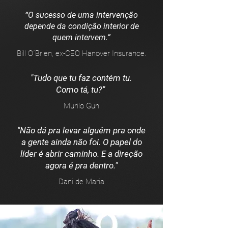
“O sucesso de uma intervenção
depende da condição interior de
quem intervem.”
Bill O´Brien, ex-CEO Hanover Insurance.
"Tudo que tu faz contém tu.
Como tá, tu?"
Murilo Gun
"Não dá pra levar alguém pra onde
a gente ainda não foi. O papel do
líder é abrir caminho. E a direção
agora é pra dentro."
Dani de Maria