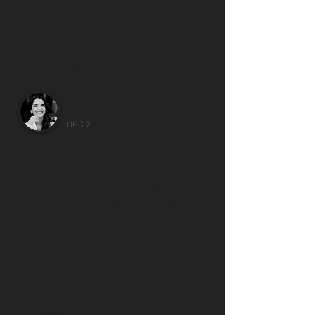
encontrarão líderes autênticos em
quem se inspirar, serão acolhidas
com amor e sem nenhum
julgamento.
Ganhando força e
essência de volta."
Ana Lisboa, Líder e Professora da
maior Comunidade de Mentalidade e
Feminino do Mundo
OPC 2
“Como uma pessoa que vem de
um background de engenharia e
tecnologia, foi incrível pegar novas
ferramentas para conhecer o
mundo interno.
Eu sinto que
estou com um monte de opções
aqui no bolso para aprender
mais quem eu sou.”