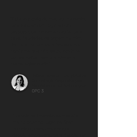
"Foi a explosão do meu eu, de dentro
para fora, em um lugar e com
pessoas que me fizeram voltar para
casa. Saudades da origem de mim.
Repleta por um coletivo que me
confirma que não estou sozinha
por acreditar nas premissas e
tecnologias sutis."
Juliana Damante, Líder global de
Comunicação Corporativa para
Manufatura na Dell Technologies
OPC 3
"Depois da imersão comecei a
me colocar no lugar de líder.
Primeiro fui empreendedora,
depois, empresária, para depois, ser