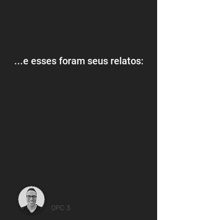
...e esses foram seus relatos:
"Eu compreendi que algumas
ferramentas que eu só utilizava
em ambientes ritualísticos, podem
e devem ser usadas no meu dia a
dia.
E que assim como eu, existem
outros iguais, que buscam criar uma
conexão
do sutil com a vida de
negócios."
Adriano Correa,
CEO da Visto.Bio
OPC 3