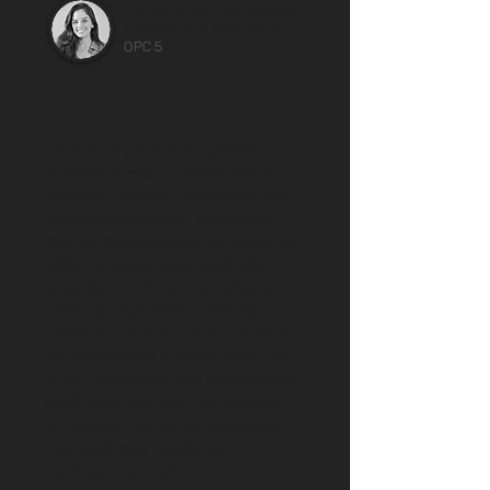
Bianca Santa Cruz, Head of
Product no Grupo Boticário
OPC 5
“Quando a gente é empresário,
fazemos cursos, contratamos as
melhores pessoas, pensamos nos
melhores processos, e produtos,
mas
parece que está faltando um
próximo passo que você não
sabe qual é. Eu tenho certeza
absoluta, que esse próximo
passo é O PONTO CEGO.
Lá você
vai desenvolver a única parte que
talvez você ainda não desenvolveu.
Você pode ser bom em gestão,
em vender, na parte financeira,
mas será que você é bom
consigo mesmo?”