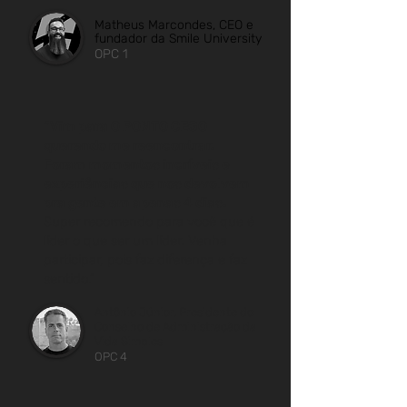
Matheus Marcondes, CEO e
fundador da Smile University
OPC 1
“Vim para O PONTO CEGO
querendo me reencontrar.
Foram momentos incríveis e
experiências que nos devolvem
pra gente em apenas 4 dias.
Super recomendo para você que é
líder o que ser um líder. Venha
participar, pois faz diferença e faz
sentido.”
Antônio Júnior, Presidente do
Conselho de Administração da
Vida Simples
OPC 4