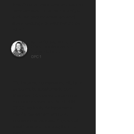
líder. Ao olhar mais uma vez para as
pessoas que trabalham comigo,
e vê-las bagunçadas, entendi
que a bagunça tá aqui dentro de
mim."
Karine Durães, Nutricionista
Infantil e autora do livro
"Comendo Feliz”.
OPC 1
"Eu trabalho no marketing digital e
estou muito acostumado com
imersões. Só que eu trabalho na
loucura dos eventos.
No O PONTO
CEGO, ao invés de trabalhar
a
mente, pensar em em funil,
processo de vendas…
A gente tá
aqui focando no coração e no
sentir.”