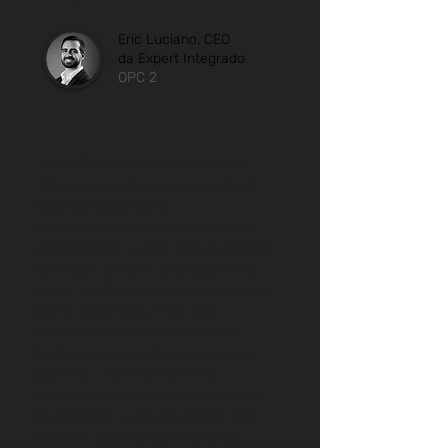
Eric Luciano, CEO
da Expert Integrado
OPC 2
"Eu indico O PONTO CEGO para
líderes,
pessoas que ocupam um
lugar de exigência e
responsabilidade, que sentem-se
pressionadas a olhar para o externo,
que estão sempre se procurando
como performar, como executar,
como organizar, mas que
bloquearam sua criatividade.
Sentem-se cansadas e por vezes
sozinhas.
No OPC elas vão
descobrir uma fonte inesgotável
de criação: o próprio sentir.
Elas
refletirão sobre seus propósitos,