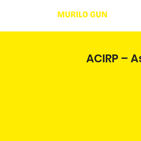
MURILO GUN
I
ACIRP – A