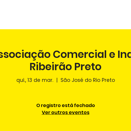
NÍCIO
O PONTO CEGO
PALESTRAS
AGENDA
FÉ NO 
ssociação Comercial e Ind
Ribeirão Preto
qui., 13 de mar.
  |  
São José do Rio Preto
O registro está fechado
Ver outros eventos