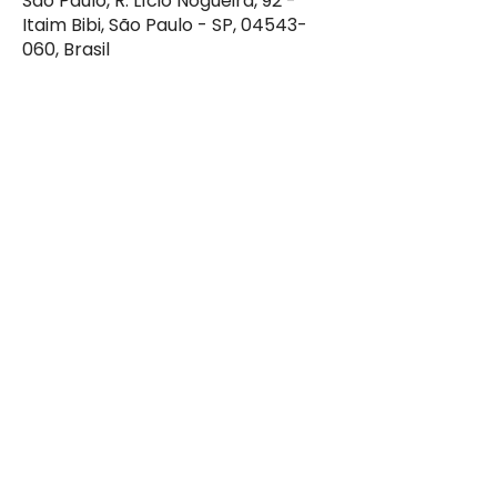
São Paulo, R. Lício Nogueira, 92 -
Itaim Bibi, São Paulo - SP, 04543-
060, Brasil
Compartilhe esse evento