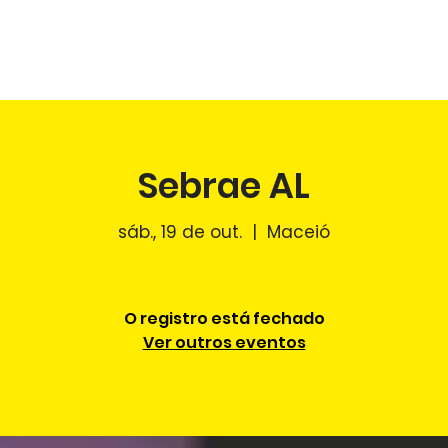
NÍCIO
O PONTO CEGO
PALESTRAS
AGENDA
FÉ NO 
Sebrae AL
sáb., 19 de out.
  |  
Maceió
O registro está fechado
Ver outros eventos